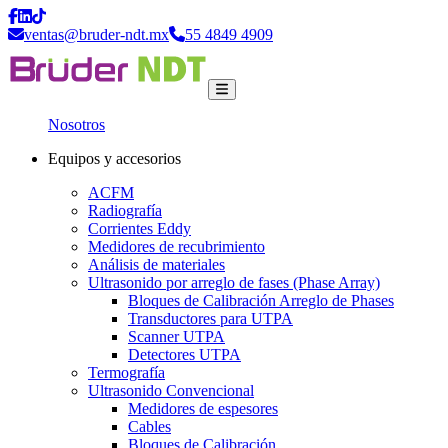
ventas@bruder-ndt.mx
55 4849 4909
Nosotros
Equipos y accesorios
ACFM
Radiografía
Corrientes Eddy
Medidores de recubrimiento
Análisis de materiales
Ultrasonido por arreglo de fases (Phase Array)
Bloques de Calibración Arreglo de Phases
Transductores para UTPA
Scanner UTPA
Detectores UTPA
Termografía
Ultrasonido Convencional
Medidores de espesores
Cables
Bloques de Calibración