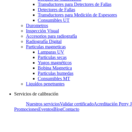
Transductores para Detectores de Fallas
Detectores de Fallas
Transductores para Medición de Espesores
Consumibles UT
Durometros
Inspección Visual
Accesorios para radiografía
Radiografía Digital
Particulas magneticas
Lamparas UV
Particulas secas
Yugos magnéticos
Bobina Magnetica
Particulas humedas
Consumibles MT
Liquídos penetrantes
Servicios de calibración
Nuestros servicios
Validar certificado
Acreditación Perry 
Promociones
Eventos
Blog
Contacto