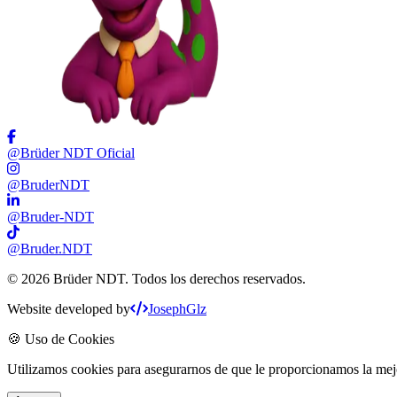
@Brüder NDT Oficial
@BruderNDT
@Bruder-NDT
@Bruder.NDT
©
2026
Brüder NDT. Todos los derechos reservados.
Website developed by
JosephGlz
🍪 Uso de Cookies
Utilizamos cookies para asegurarnos de que le proporcionamos la mejo