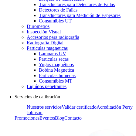
Transductores para Detectores de Fallas
Detectores de Fallas
Transductores para Medición de Espesores
Consumibles UT
Durometros
Inspección Visual
Accesorios para radiografía
Radiografía Digital
Particulas magneticas
Lamparas UV
Particulas secas
Yugos magnéticos
Bobina Magnetica
Particulas humedas
Consumibles MT
Liquídos penetrantes
Servicios de calibración
Nuestros servicios
Validar certificado
Acreditación Perry
Johnson
Promociones
Eventos
Blog
Contacto