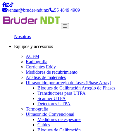
ventas@bruder-ndt.mx
55 4849 4909
Nosotros
Equipos y accesorios
ACFM
Radiografía
Corrientes Eddy
Medidores de recubrimiento
Análisis de materiales
Ultrasonido por arreglo de fases (Phase Array)
Bloques de Calibración Arreglo de Phases
Transductores para UTPA
Scanner UTPA
Detectores UTPA
Termografía
Ultrasonido Convencional
Medidores de espesores
Cables
Bloques de Calibración