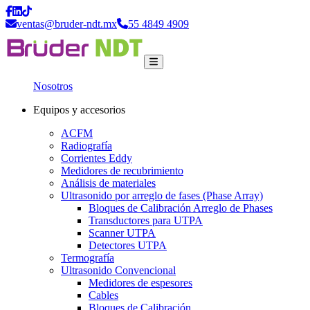
ventas@bruder-ndt.mx
55 4849 4909
Nosotros
Equipos y accesorios
ACFM
Radiografía
Corrientes Eddy
Medidores de recubrimiento
Análisis de materiales
Ultrasonido por arreglo de fases (Phase Array)
Bloques de Calibración Arreglo de Phases
Transductores para UTPA
Scanner UTPA
Detectores UTPA
Termografía
Ultrasonido Convencional
Medidores de espesores
Cables
Bloques de Calibración