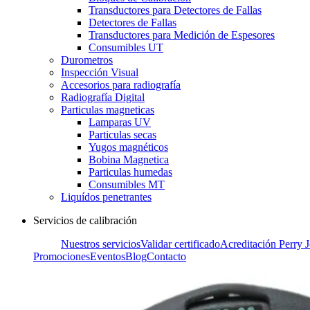
Transductores para Detectores de Fallas
Detectores de Fallas
Transductores para Medición de Espesores
Consumibles UT
Durometros
Inspección Visual
Accesorios para radiografía
Radiografía Digital
Particulas magneticas
Lamparas UV
Particulas secas
Yugos magnéticos
Bobina Magnetica
Particulas humedas
Consumibles MT
Liquídos penetrantes
Servicios de calibración
Nuestros servicios
Validar certificado
Acreditación Perry 
Promociones
Eventos
Blog
Contacto