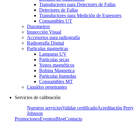
Transductores para Detectores de Fallas
Detectores de Fallas
Transductores para Medición de Espesores
Consumibles UT
Durometros
Inspección Visual
Accesorios para radiografía
Radiografía Digital
Particulas magneticas
Lamparas UV
Particulas secas
Yugos magnéticos
Bobina Magnetica
Particulas humedas
Consumibles MT
Liquídos penetrantes
Servicios de calibración
Nuestros servicios
Validar certificado
Acreditación Perry
Johnson
Promociones
Eventos
Blog
Contacto