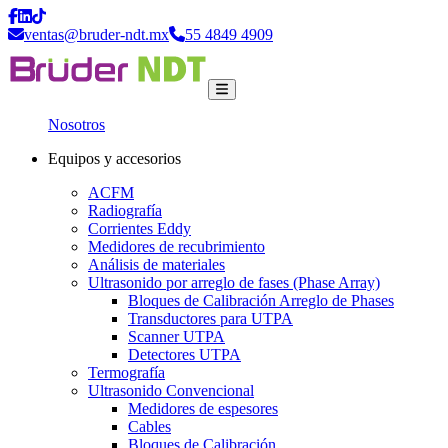
ventas@bruder-ndt.mx
55 4849 4909
Nosotros
Equipos y accesorios
ACFM
Radiografía
Corrientes Eddy
Medidores de recubrimiento
Análisis de materiales
Ultrasonido por arreglo de fases (Phase Array)
Bloques de Calibración Arreglo de Phases
Transductores para UTPA
Scanner UTPA
Detectores UTPA
Termografía
Ultrasonido Convencional
Medidores de espesores
Cables
Bloques de Calibración