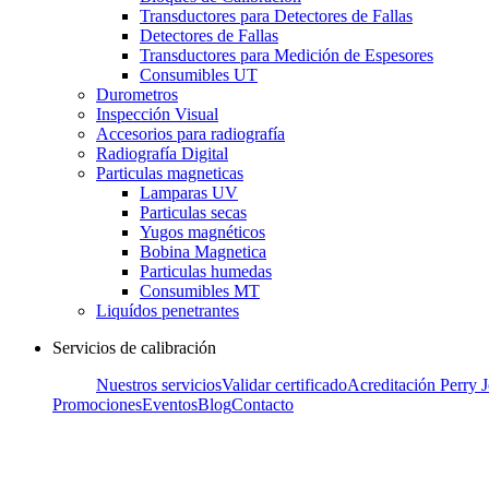
Transductores para Detectores de Fallas
Detectores de Fallas
Transductores para Medición de Espesores
Consumibles UT
Durometros
Inspección Visual
Accesorios para radiografía
Radiografía Digital
Particulas magneticas
Lamparas UV
Particulas secas
Yugos magnéticos
Bobina Magnetica
Particulas humedas
Consumibles MT
Liquídos penetrantes
Servicios de calibración
Nuestros servicios
Validar certificado
Acreditación Perry 
Promociones
Eventos
Blog
Contacto