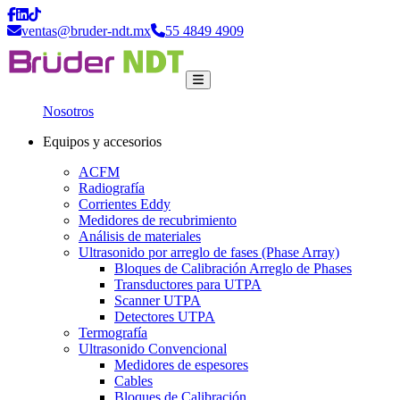
ventas@bruder-ndt.mx
55 4849 4909
Nosotros
Equipos y accesorios
ACFM
Radiografía
Corrientes Eddy
Medidores de recubrimiento
Análisis de materiales
Ultrasonido por arreglo de fases (Phase Array)
Bloques de Calibración Arreglo de Phases
Transductores para UTPA
Scanner UTPA
Detectores UTPA
Termografía
Ultrasonido Convencional
Medidores de espesores
Cables
Bloques de Calibración