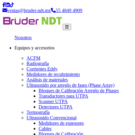
ventas@bruder-ndt.mx
55 4849 4909
Nosotros
Equipos y accesorios
ACFM
Radiografía
Corrientes Eddy
Medidores de recubrimiento
Análisis de materiales
Ultrasonido por arreglo de fases (Phase Array)
Bloques de Calibración Arreglo de Phases
Transductores para UTPA
Scanner UTPA
Detectores UTPA
Termografía
Ultrasonido Convencional
Medidores de espesores
Cables
Bloques de Calibración