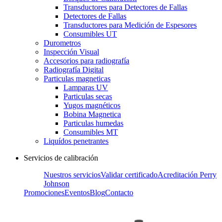
Transductores para Detectores de Fallas
Detectores de Fallas
Transductores para Medición de Espesores
Consumibles UT
Durometros
Inspección Visual
Accesorios para radiografía
Radiografía Digital
Particulas magneticas
Lamparas UV
Particulas secas
Yugos magnéticos
Bobina Magnetica
Particulas humedas
Consumibles MT
Liquídos penetrantes
Servicios de calibración
Nuestros servicios
Validar certificado
Acreditación Perry
Johnson
Promociones
Eventos
Blog
Contacto