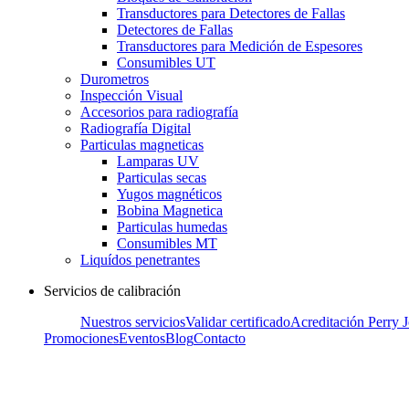
Transductores para Detectores de Fallas
Detectores de Fallas
Transductores para Medición de Espesores
Consumibles UT
Durometros
Inspección Visual
Accesorios para radiografía
Radiografía Digital
Particulas magneticas
Lamparas UV
Particulas secas
Yugos magnéticos
Bobina Magnetica
Particulas humedas
Consumibles MT
Liquídos penetrantes
Servicios de calibración
Nuestros servicios
Validar certificado
Acreditación Perry 
Promociones
Eventos
Blog
Contacto