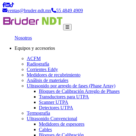
ventas@bruder-ndt.mx
55 4849 4909
Nosotros
Equipos y accesorios
ACFM
Radiografía
Corrientes Eddy
Medidores de recubrimiento
Análisis de materiales
Ultrasonido por arreglo de fases (Phase Array)
Bloques de Calibración Arreglo de Phases
Transductores para UTPA
Scanner UTPA
Detectores UTPA
Termografía
Ultrasonido Convencional
Medidores de espesores
Cables
Bloques de Calibración